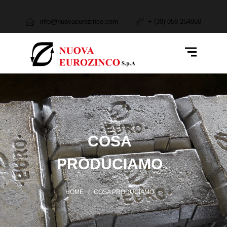
Azienda
info@nuovaeurozinco.com
+ (39) 059 254950
Attività e Servizi
Cosa Produciamo
Cosa Acquistiamo
Settori
Contatti
COSA
PRODUCIAMO
HOME
COSA PRODUCIAMO