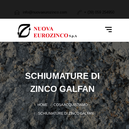
Azienda
info@nuovaeurozinco.com
+ (39) 059 254950
Attività e Servizi
Cosa Produciamo
Cosa Acquistiamo
Settori
SCHIUMATURE DI
Contatti
ZINCO GALFAN
HOME
COSA ACQUISTIAMO
SCHIUMATURE DI ZINCO GALFAN