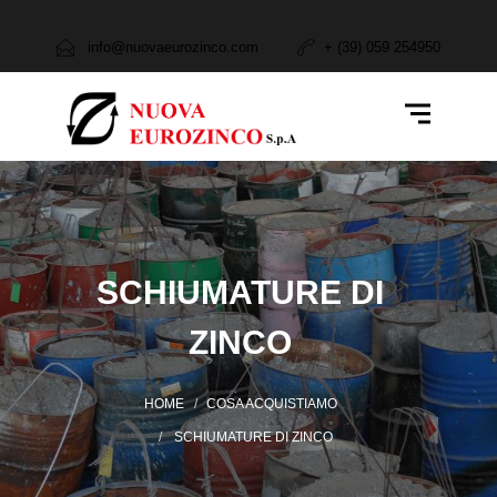
Azienda
info@nuovaeurozinco.com
+ (39) 059 254950
Attività e Servizi
Cosa Produciamo
Cosa Acquistiamo
Settori
SCHIUMATURE DI
Contatti
ZINCO
HOME
COSA ACQUISTIAMO
SCHIUMATURE DI ZINCO