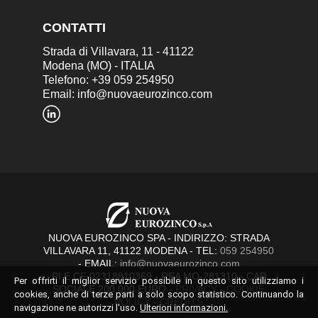
CONTATTI
Strada di Villavara, 11 - 41122
Modena (MO) - ITALIA
Telefono: +39 059 254950
Email:
info@nuovaeurozinco.com
NUOVA EUROZINCO SPA - INDIRIZZO: STRADA
VILLAVARA 11, 41122 MODENA - TEL:
059 254950
- EMAIL:
info@nuovaeurozinco.com
PI E CF 02318810369 - REA MO-281310 - CAP
Per offrirti il miglior servizio possibile in questo sito utilizziamo i
SOCIALE 200.000 EURO -
PRIVACY
-
COOKIE
cookies, anche di terze parti a solo scopo statistico. Continuando la
POLICY
-
CREDITS
navigazione ne autorizzi l'uso.
Ulteriori informazioni.