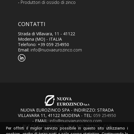
-
Produttori di ossido di zinco
CONTATTI
Strada di Villavara, 11 - 41122
Modena (MO) - ITALIA
Telefono: +39 059 254950
Email:
info@nuovaeurozinco.com
NUOVA EUROZINCO SPA - INDIRIZZO: STRADA
VILLAVARA 11, 41122 MODENA - TEL:
059 254950
- EMAIL:
info@nuovaeurozinco.com
PI E CF 02318810369 - REA MO-281310 - CAP
Per offrirti il miglior servizio possibile in questo sito utilizziamo i
SOCIALE 200.000 EURO -
PRIVACY
-
COOKIE
cookies, anche di terze parti a solo scopo statistico. Continuando la