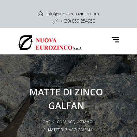
Azienda
info@nuovaeurozinco.com
+ (39) 059 254950
Attività e Servizi
Cosa Produciamo
Cosa Acquistiamo
Settori
Contatti
MATTE DI ZINCO
GALFAN
HOME
COSA ACQUISTIAMO
MATTE DI ZINCO GALFAN