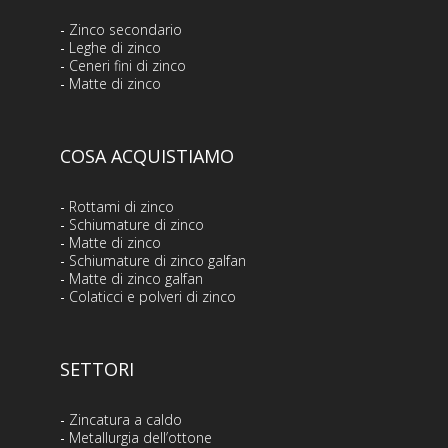
-
Zinco secondario
-
Leghe di zinco
-
Ceneri fini di zinco
-
Matte di zinco
COSA ACQUISTIAMO
-
Rottami di zinco
-
Schiumature di zinco
-
Matte di zinco
-
Schiumature di zinco galfan
-
Matte di zinco galfan
-
Colaticci e polveri di zinco
SETTORI
-
Zincatura a caldo
-
Metallurgia dell’ottone