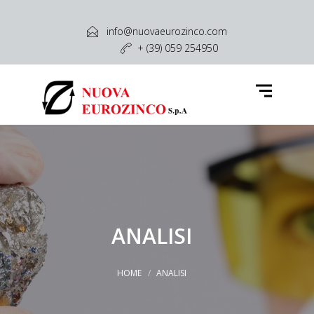
Azienda
info@nuovaeurozinco.com
+ (39) 059 254950
Attività e Servizi
Cosa Produciamo
Cosa Acquistiamo
Settori
Contatti
ANALISI
HOME
ANALISI