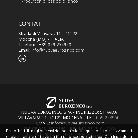
-
Produttori di ossido di zinco
CONTATTI
Strada di Villavara, 11 - 41122
Modena (MO) - ITALIA
Telefono: +39 059 254950
Email:
info@nuovaeurozinco.com
NUOVA EUROZINCO SPA - INDIRIZZO: STRADA
VILLAVARA 11, 41122 MODENA - TEL:
059 254950
- EMAIL:
info@nuovaeurozinco.com
PI E CF 02318810369 - REA MO-281310 - CAP
Per offrirti il miglior servizio possibile in questo sito utilizziamo i
SOCIALE 200.000 EURO -
PRIVACY
-
COOKIE
cookies, anche di terze parti a solo scopo statistico. Continuando la