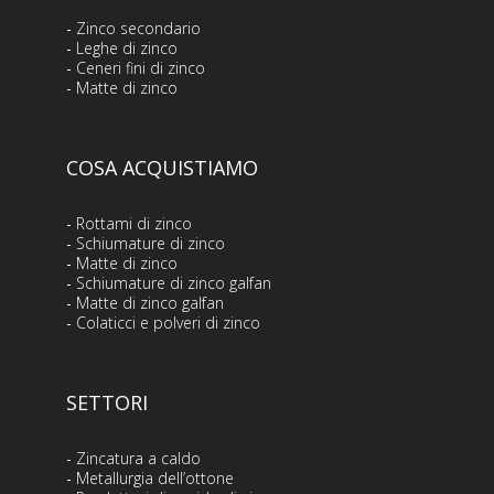
-
Zinco secondario
-
Leghe di zinco
-
Ceneri fini di zinco
-
Matte di zinco
COSA ACQUISTIAMO
-
Rottami di zinco
-
Schiumature di zinco
-
Matte di zinco
-
Schiumature di zinco galfan
-
Matte di zinco galfan
-
Colaticci e polveri di zinco
SETTORI
-
Zincatura a caldo
-
Metallurgia dell’ottone