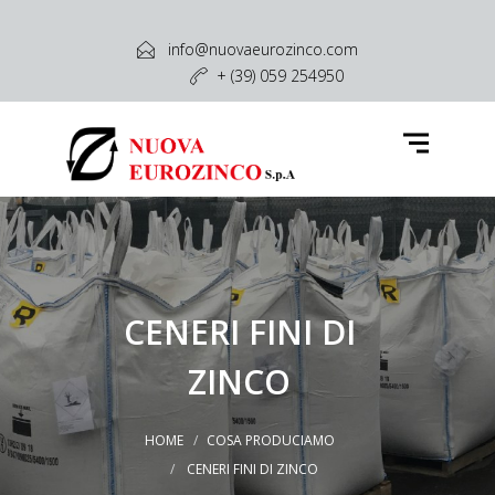
Azienda
info@nuovaeurozinco.com
+ (39) 059 254950
Attività e Servizi
Cosa Produciamo
Cosa Acquistiamo
Settori
Contatti
CENERI FINI DI
ZINCO
HOME
COSA PRODUCIAMO
CENERI FINI DI ZINCO